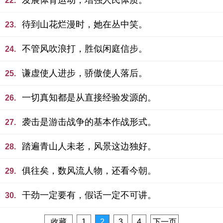
发展体育运动，增强人民体质。
22.
待到山花烂漫时，她在丛中笑。
23.
不管风吹浪打，胜似闲庭信步。
24.
谦虚使人进步，骄傲使人落后。
25.
一切真知都是从直接经验发源的。
26.
袭击是游击战争的基本作战形式。
27.
踏遍青山人未老，风景这边独好。
28.
俱往矣，数风流人物，还看今朝。
29.
干劲一定要有，假话一定不可讲。
30.
收藏
1
2
3
4
下一页