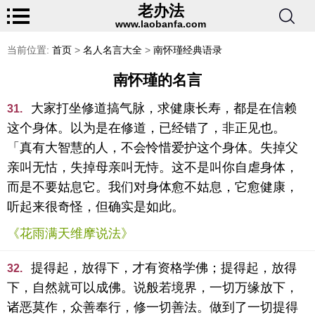
老办法
www.laobanfa.com
当前位置:
首页
>
名人名言大全
>
南怀瑾经典语录
南怀瑾的名言
大家打坐修道搞气脉，求健康长寿，都是在信赖
31.
这个身体。以为是在修道，已经错了，非正见也。
「真有大智慧的人，不会怜惜爱护这个身体。失掉父
亲叫无怙，失掉母亲叫无恃。这不是叫你自虐身体，
而是不要姑息它。我们对身体愈不姑息，它愈健康，
听起来很奇怪，但确实是如此。
《花雨满天维摩说法》
提得起，放得下，才有资格学佛；提得起，放得
32.
下，自然就可以成佛。说般若境界，一切万缘放下，
诸恶莫作，众善奉行，修一切善法。做到了一切提得