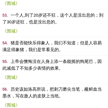
《围城》
一个人,到了20岁还不狂，这个人是没出息的；到
53.
了30岁还狂，也是没出息的。
《围城》
猪是否能快乐得象人，我们不知道；但是人容易
54.
满足得象猪，我们是常看见的。
上帝会懊悔没在人身上添一条能摇的狗尾巴，因
55.
此减低了不知多少表情的效果。
《围城》
历史该如洛高所说，把刺刀磨尖当笔，蘸鲜血当
56.
墨水，写在敌人的皮肤上当纸。
《围城》