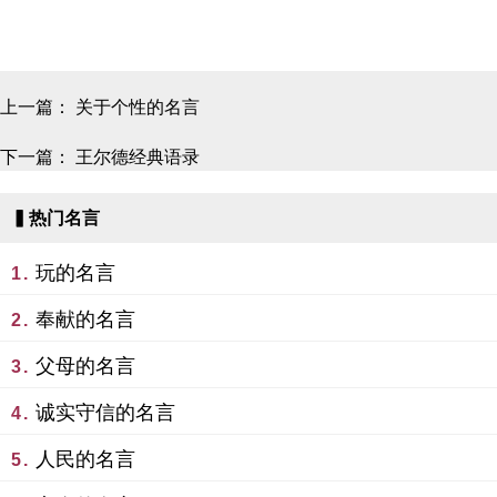
上一篇：
关于个性的名言
下一篇：
王尔德经典语录
▍热门名言
玩的名言
1.
奉献的名言
2.
父母的名言
3.
诚实守信的名言
4.
人民的名言
5.