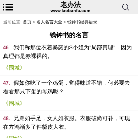
老办法
www.laobanfa.com
当前位置:
首页
>
名人名言大全
>
钱钟书经典语录
钱钟书的名言
我们称那位衣着暴露的S小姐为"局部真理"，因为
46.
真理都是赤裸裸的。
《围城》
假如你吃了一个鸡蛋，觉得味道不错，何必要去
47.
看看那只下蛋的母鸡呢？
《围城》
兄弟如手足，女人如衣服。衣服破尚可补，可现
48.
在方鸿渐多了件貂皮大衣。