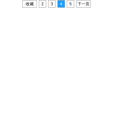
收藏
2
3
4
5
下一页