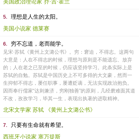
美国政治理论家 乔·吉·霍兰
理想是人生的太阳。
5.
美国小说家 德莱赛
穷不忘道，老而能学。
6.
见宋·苏轼《黄州上文潞公书》。穷：窘迫，不得志。这两句
大意是：人在不得志的时候，理想与原则是不能遗忘、放弃
的；人在老之已至的时候，仍应该坚持学习。此条实际上是
苏轼的自勉。苏轼是中国历史上不可多得的大文豪，然而一
生抑郁不得志，屡任职事，屡遭贬谪，无法实现政治抱负。
因而奉行儒家“达则兼济，穷刚独善”的原则，几经磨难面其道
不改，孜孜学习，毕其一生，表现出执著的进取精神。
北宋文学家 苏轼 《黄州上文潞公书》
只要有生命就有希望。
7.
西班牙小说家 塞万提斯