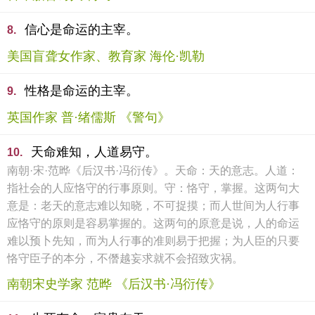
信心是命运的主宰。
8.
美国盲聋女作家、教育家 海伦·凯勒
性格是命运的主宰。
9.
英国作家 普·绪儒斯 《警句》
天命难知，人道易守。
10.
南朝·宋·范晔《后汉书·冯衍传》。天命：天的意志。人道：
指社会的人应恪守的行事原则。守：恪守，掌握。这两句大
意是：老天的意志难以知晓，不可捉摸；而人世间为人行事
应恪守的原则是容易掌握的。这两句的原意是说，人的命运
难以预卜先知，而为人行事的准则易于把握；为人臣的只要
恪守臣子的本分，不僭越妄求就不会招致灾祸。
南朝宋史学家 范晔 《后汉书·冯衍传》