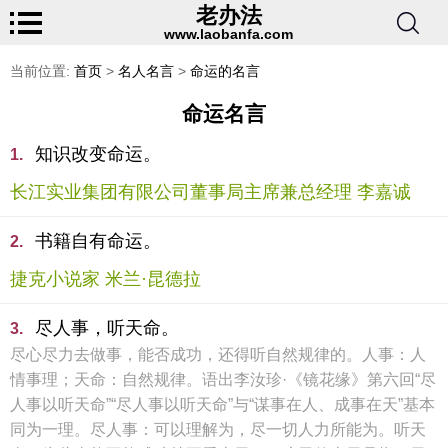
老办法
www.laobanfa.com
当前位置:
首页
>
名人名言
>
命运的名言
命运名言
知识改变命运。
1.
长江实业集团有限公司董事局主席兼总经理 李嘉诚
书籍自有命运。
2.
捷克小说家 米兰·昆德拉
尽人事，听天命。
3.
尽心尽力去做事，能否成功，还得听自然规律的。人事：人
情事理；天命：自然规律。语出李汝珍·《镜花缘》第六回“尽
人事以听天命”“尽人事以听天命”与“谋事在人、成事在天”基本
同为一理。尽人事：可以理解为，尽一切人力所能为。听天