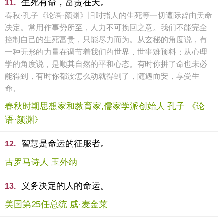
生死有命，富贵在天。
11.
春秋·孔子《论语·颜渊》旧时指人的生死等一切遭际皆由天命
决定。常用作事势所至，人力不可挽回之意。我们不能完全
控制自己的生死富贵，只能尽力而为。从玄秘的角度说，有
一种无形的力量在调节着我们的世界，世事难预料；从心理
学的角度说，是顺其自然的平和心态。有时你拼了命也未必
能得到，有时你都没怎么动就得到了，随遇而安，享受生
命。
春秋时期思想家和教育家,儒家学派创始人 孔子 《论
语·颜渊》
智慧是命运的征服者。
12.
古罗马诗人 玉外纳
义务决定的人的命运。
13.
美国第25任总统 威·麦金莱