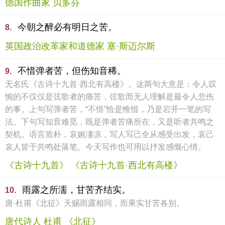
德国作曲家 贝多芬
今朝之醉必有明日之苦。
8.
英国政治改革家和道德家 塞·斯迈尔斯
不惜弹者苦，但伤知音稀。
9.
无名氏《古诗十九首·西北有高楼》。这两句大意是：令人叹
惋的不仅仅是弦歌者的痛苦，弦歌而无人理解是最令人悲伤
的事。上句写弹者苦，“不惜”恰是惟惜，乃是宕开一笔的写
法。下句写知音难觅，既是弹者苦痛所在，又是听者共鸣之
契机。语言质朴，哀婉凄凉，写人写己全从感受出发，哀己
哀人皆于共鸣处落笔。今天写作也可用以抒发感慨心情。
《古诗十九首》 《古诗十九首·西北有高楼》
雨露之所濡，甘苦齐结实。
10.
唐·杜甫《北征》天赐雨露相同，而果实甘苦各别。
唐代诗人 杜甫 《北征》