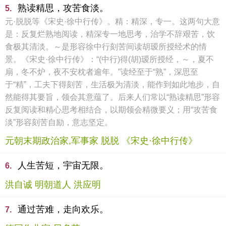
熟读精思，攻苦食淡。
5.
元·脱脱等《宋史·徐中行传》。精：精深，专一。这两句大意
是：反复烂熟地阅读，精深专一地思考，治学不辞艰苦，饮
食极其清淡。～是形容徐中行刻苦间读胡瑷所授经术的情
景。《宋史·徐中行传》：“(中行)得(胡)瑷所授经，～，夏不
扇，冬不炉，夜不安枕者逾年。”读经至于“熟”，深思至
于“精”，工夫下得刻苦，生活极为清淡，能作到如此地步，自
然能得其要旨，领会其意蕴了。后来人们常以“熟读精思”形容
反复阅读和精心思考相结合，以期领会精微要义；用“攻苦食
淡”形容刻苦自励，意志坚定。
元朝末期政治家,军事家 脱脱 《宋史·徐中行传》
人生苦短，宇宙无限。
6.
洪自诚 明朝道人 洪应明
通过苦难，走向欢乐。
7.