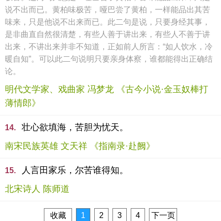
说不出而已。黄柏味极苦，哑巴尝了黄柏，一样能品出其苦
味来，只是他说不出来而已。此二句是说，只要身经其事，
是非曲直自然很清楚，有些人善于讲出来，有些人不善于讲
出来，不讲出来并非不知道，正如前人所言：“如人饮水，冷
暖自知”。可以此二句说明只要亲身体察，谁都能得出正确结
论。
明代文学家、戏曲家 冯梦龙 《古今小说·金玉奴棒打
薄情郎》
壮心欲填海，苦胆为忧天。
14.
南宋民族英雄 文天祥 《指南录·赴阙》
人言田家乐，尔苦谁得知。
15.
北宋诗人 陈师道
收藏
1
2
3
4
下一页