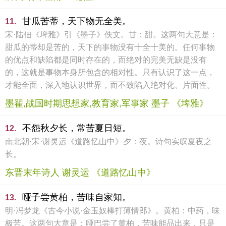
甘瓜苦蒂，天下物无全美。
11.
宋·陆佃《埤雅》引《墨子》佚文。甘：甜。这两句大意是：
甜瓜的蒂却是苦的，天下的事物没有十全十美的。任何事物
的优点和缺陷都是同时存在的，而绝对的完美无缺是没有
的，这就是事物本身所包含的相对性。只有认识了这一点，
才能全面，深入地认识世界，而不致陷入绝对化、片面性。
墨翟,战国时期思想家,教育家,军事家 墨子 《埤雅》
不怨秋夕长，常苦夏日短。
12.
南北朝·宋·谢灵运《道路忆山中》夕：夜。诗句实叹夏夜之
长。
东晋末年诗人 谢灵运 《道路忆山中》
哑子尝黄柏，苦味自家知。
13.
明·冯梦龙《古今小说·金玉奴棒打薄情郎》。黄柏：中药，味
极苦。这两句大意是：哑巴尝了黄柏，苦味能品出来，只是