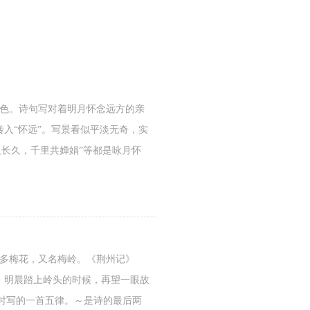
月色。诗句写对着明月怀念远方的亲
入“怀远”。写景看似平淡无奇，实
人长久，千里共婵娟”等都是咏月怀
上多梅花，又名梅岭。《荆州记》
：明晨踏上岭头的时候，再望一眼故
驿时写的一首五律。～是诗的最后两