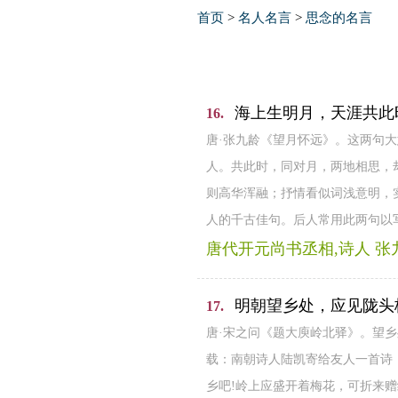
首页
>
名人名言
>
思念的名言
海上生明月，天涯共此
16.
唐·张九龄《望月怀远》。这两句
人。共此时，同对月，两地相思，
则高华浑融；抒情看似词浅意明，实
人的千古佳句。后人常用此两句以
唐代开元尚书丞相,诗人 张
明朝望乡处，应见陇头
17.
唐·宋之问《题大庾岭北驿》。望
载：南朝诗人陆凯寄给友人一首诗
乡吧!岭上应盛开着梅花，可折来