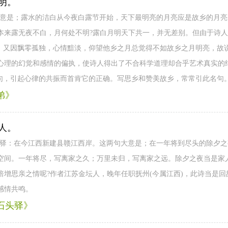
明。
大意是；露水的洁白从今夜白露节开始，天下最明亮的月亮应是故乡的月
本来露无夜不白，月何处不明?露白月明天下共一，并无差别。但由于诗
”；又因飘零孤独，心情黯淡，仰望他乡之月总觉得不如故乡之月明亮，故说
心理的幻觉和感情的偏执，使诗人得出了不合科学道理却合乎艺术真实的
名句，引起心律的共振而首肯它的正确。写思乡和赞美故乡，常常引此名句
弟》
人。
头驿：在今江西新建县赣江西岸。这两句大意是；在一年将到尽头的除夕
空间。一年将尽，写离家之久；万里未归，写离家之远。除夕之夜当是家
倍增思亲之情呢?作者江苏金坛人，晚年任职抚州(今属江西)，此诗当是
感情共鸣。
石头驿》