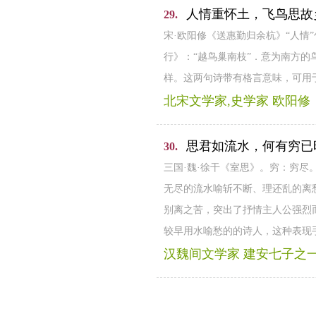
人情重怀土，飞鸟思故
29.
宋·欧阳修《送惠勤归余杭》“人情
行》：“越鸟巢南枝”．意为南方
样。这两句诗带有格言意味，可用
北宋文学家,史学家 欧阳修
思君如流水，何有穷已
30.
三国·魏·徐干《室思》。穷：穷尽
无尽的流水喻斩不断、理还乱的离
别离之苦，突出了抒情主人公强烈
较早用水喻愁的的诗人，这种表现
汉魏间文学家 建安七子之一