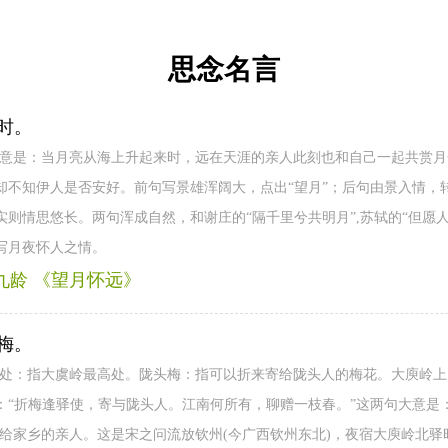
思念名言
时。
大意是：当月亮从海上升起来时，远在天涯的亲人此刻也和自己一起共赏
却不知伊人是否安好。前句写景雄浑阔大，点出“望月”；后句由景入情，转
则情思悠长。两句浑成自然，和谢庄的“隔千里兮共明月”,苏轼的“但愿
写月夜怀人之情。
九龄 《望月怀远》
梅。
乡处：指大虞岭最高处。陇头梅：指可以折来寄给陇头人的梅花。大庾岭
：“折梅逢驿使，寄与陇头人。江南何所有，聊赠一枝春。”这两句大意是
赠给家乡的亲人。这是宋之问流放钦州(今广西钦州东北)，夜宿大庾岭北