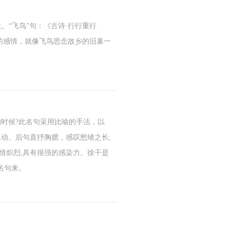
。“飞鸟”句：《古诗·行行重行
的感情，就像飞鸟思念故乡的旧巢一
的时候?此名句采用比喻的手法，以
动。后句直抒胸臆，感叹愁绪之长,
情炽烈,具有很强的感染力。徐干是
名句来。