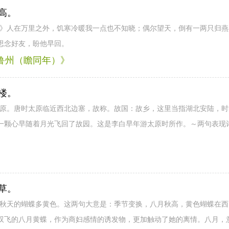
高。
）》人在万里之外，饥寒冷暖我一点也不知晓；偶尔望天，倒有一两只归
思念好友，盼他早回。
韩鲁州（瞻同年）》
楼。
太原。唐时太原临近西北边塞，故称。故国：故乡，这里当指湖北安陆，
一颗心早随着月光飞回了故园。这是李白早年游太原时所作。～两句表现
》
草。
说秋天的蝴蝶多黄色。这两句大意是：季节变换，八月秋高，黄色蝴蝶在
双飞的八月黄蝶，作为商妇感情的诱发物，更加触动了她的离情。八月，