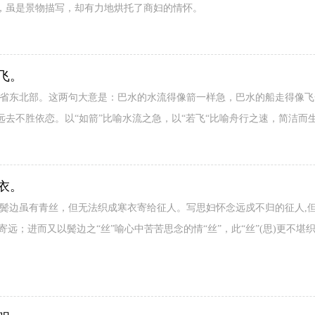
，虽是景物描写，却有力地烘托了商妇的情怀。
飞。
川省东北部。这两句大意是：巴水的水流得像箭一样急，巴水的船走得像
去不胜依恋。以“如箭”比喻水流之急，以“若飞“比喻舟行之速，简洁而
衣。
：鬓边虽有青丝，但无法织成寒衣寄给征人。写思妇怀念远戍不归的征人,
寄远；进而又以鬓边之“丝”喻心中苦苦思念的情“丝”，此“丝”(思)更不