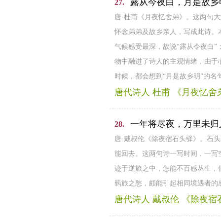
露从今夜白，月是故乡
27.
唐·杜甫《月夜忆舍弟》。这两句
怀念弟弟及故乡亲人，写成此诗。
气候感受最深，故说“露从令夜白
物中融进了诗人的主观情绪，由于
时候，都会想到“月是故乡明”的
唐代诗人 杜甫 《月夜忆舍
一年将尽夜，万里未归
28.
唐·戴叔伦《除夜宿石头驿》。石
能回去。这两句诗一写时间，一写
迹于逆旅之中，怎能不百感丛生，
羁旅之愁，颇能引起相同境遇者的
唐代诗人 戴叔伦 《除夜宿