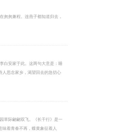
燕在匆匆兼程。连燕子都知道归去，
时李白安家于此。这两句大意是：睡
诗人思念家乡，渴望回去的急切心
西园草际翩翩双飞。《长干行》是一
意味着青春不再，蝶黄象征着人