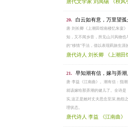
唐代文学家 刘禹锡 《秋风
白云如有意，万里望孤
20.
唐·刘长卿《上潮田馆南楼忆朱宴
知，又不闻乡音，所见山川风物也
的“移情”手法，借以表现羁旅生涯
唐代诗人 刘长卿 《上潮
早知潮有信，嫁与弄潮
21.
唐·李益《江南曲》。潮有信：指
就该嫁给那弄潮的健儿了。全诗是：
实,这正是她对丈夫思念至深,抱
理状态。
唐代诗人 李益 《江南曲》