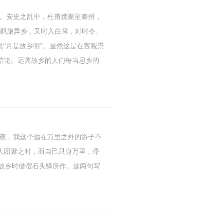
亮。安史之乱中，杜甫携家至秦州，
人羁旅异乡，又时入白露，对时令、
“月是故乡明”。显然这是在客观景
结论。远离故乡的人们每当思乡的
。
之夜，我这个远在万里之外的游子不
人团聚之时，而自己只身万里，滞
回故乡时借宿石头驿所作。这两句写