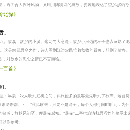
景，既关合大庾岭风物，又暗用陆凯诗的典故，委婉地表达了望乡思家的
岭北驿》
香。
十八。故溪：故乡的小溪。这两句大意是：故乡小河边的稻子也该黄熟了吧
～。这是触景思乡之作，诗人看到江边农民忙着秋收的景象．想到了故多
香，对故乡的思念之情已不言而喻。
一百首》
闻。
意是：早晨，秋风吹到庭树之间，羁旅他多的孤客最先听到了秋声。这首
萧萧送雁群。～。”秋风吹来，只要不是聋子，每个人都可同时听到，为什么
的敏感，故秋风初至，便最先感知。“最先”二字把旅情归思巧妙的暗示出
可以作参考。