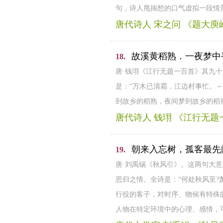
句，诗人甩揣想的口气虚拟一段情
唐代诗人 宋之问 《题大庾
故溪黄稻熟．一夜梦中
18.
唐·钱珝《江行无题一百首》其九
是：“万木已清霜，江边村事忙。
到故乡的稻熟，夜间梦到故乡的稻
唐代诗人 钱珝 《江行无题
朝来入忘树，孤客最先
19.
唐·刘禹锡《秋风引》。这两句大
思归之情。全诗是：“何处秋风至?
行役的客子，对时序、物候有特殊
人物在特定环境中的心理、感情，