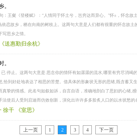
乡。
”句：王粲《登楼赋》：“人情同于怀土兮，岂穷达而异心。”怀±，怀念故土
的鸟依恋故乡，栖在向南的树枝上。这两句大意是人们都有很重的怀念故土
于写思乡之情。
 《送惠勤归余杭》
时。
。已:停止。这两句大意是:思念你的情怀有如潺潺的流水,哪里有穷尽消竭
愁,恰到好处地表达了相思的苦楚。借具体的形象状无形的思绪,既含蓄又生
而真挚的情感。此名句如叙如诉，自言自语，准确地剖白了思妇的心绪,感
手法使后人受到启迪而仿效创新，演化出许许多多脍炙人口的以水状愁的
 徐干 《室思》
上一页
1
2
3
4
下一页