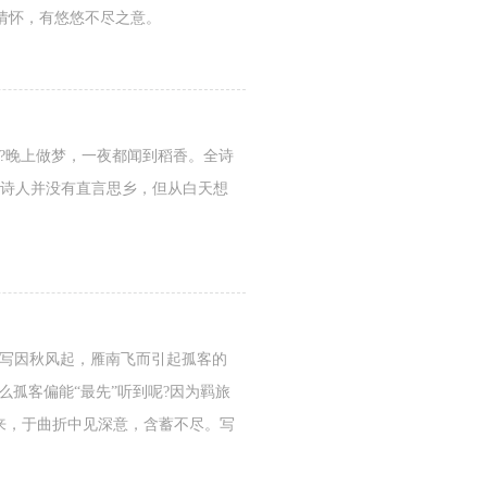
情怀，有悠悠不尽之意。
?晚上做梦，一夜都闻到稻香。全诗
。诗人并没有直言思乡，但从白天想
诗写因秋风起，雁南飞而引起孤客的
孤客偏能“最先”听到呢?因为羁旅
来，于曲折中见深意，含蓄不尽。写