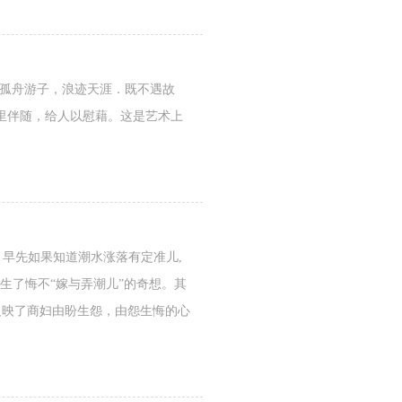
。孤舟游子，浪迹天涯．既不遇故
里伴随，给人以慰藉。这是艺术上
早先如果知道潮水涨落有定准儿,
生了悔不“嫁与弄潮儿”的奇想。其
反映了商妇由盼生怨，由怨生悔的心