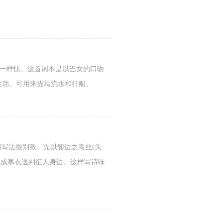
飞一样快。这首词本是以巴女的口吻
生动。可用来描写流水和行船。
但写法很别致。先以鬓边之青丝(头
堪织成寒衣送到征人身边。这样写诗味