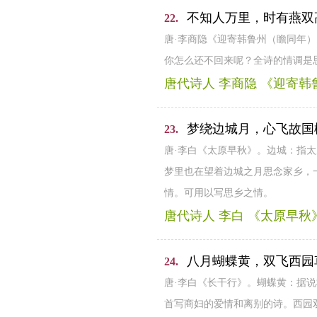
不知人万里，时有燕双
22.
唐·李商隐《迎寄韩鲁州（瞻同年
你怎么还不回来呢？全诗的情调是
唐代诗人 李商隐 《迎寄
梦绕边城月，心飞故国
23.
唐·李白《太原早秋》。边城：指
梦里也在望着边城之月思念家乡，
情。可用以写思乡之情。
唐代诗人 李白 《太原早秋
八月蝴蝶黄，双飞西园
24.
唐·李白《长干行》。蝴蝶黄：据
首写商妇的爱情和离别的诗。西园