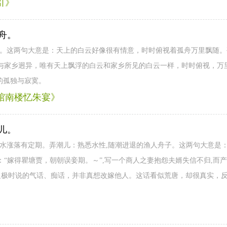
引》
舟。
》。这两句大意是：天上的白云好像很有情意，时时俯视着孤舟万里飘随
与家乡迥异，唯有天上飘浮的白云和家乡所见的白云一样，时时俯视，万
的孤独与寂寞。
田馆南楼忆朱宴》
儿。
潮水涨落有定期。弄潮儿：熟悉水性,随潮进退的渔人舟子。这两句大意是：
“嫁得瞿塘贾，朝朝误妾期。～”,写一个商人之妻抱怨夫婿失信不归,而产
怨之极时说的气话、痴话，并非真想改嫁他人。这话看似荒唐，却很真实，