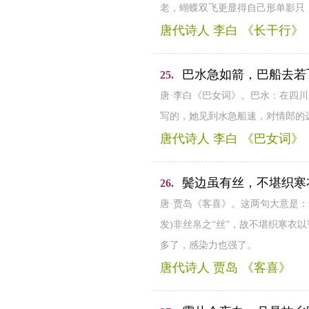
老，蝴蝶双飞更显得自己形单影只
唐代诗人 李白 《长干行》
巴水急如箭，巴船去若
25.
唐·李白《巴女词》。巴水：在四
写的，她见到水急船速，对情郎的远
唐代诗人 李白 《巴女词》
鬓边虽有丝，不堪织寒
26.
唐·贾岛《客喜》。这两句大意是
发)非丝帛之“丝”，故不堪织寒衣以
多了，感染力也强了。
唐代诗人 贾岛 《客喜》