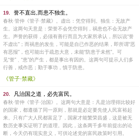
誉不直出,而患不独生。
19.
春秋·管仲《管子·禁藏》。虚出：凭空得到。独生：无故产
生。这两句天意是：荣誉不会凭空得到，祸患也不会无故产
生。声誉的获得，必须有善行而且为大家所承认，所以说“誉
不虚出”；而祸患的发生，可能是自已作恶的结果，即所谓“恶
有恶报”，也可能出于疏忽大意，未能“防患于未然”。可
见“誉”﹑“患”的产生，都是事出有因的。这两句可提示人们多
行善，戒作恶；勤于事功，慎于防患。
《管子·禁藏》
凡治国之道，必先富民。
20.
春秋·管仲《管子·治国》。这两句大意是：凡是治理得比较好
的国家，都遵循了同一原则，那就是必定要先使人民富裕起
来。只有广大人民都富足了，国家才能繁荣昌盛，这是被无
数历史事实证明了的道理。因此，这条两千多年前提出的论
断，今天仍有现实意义，可供论述党的富民政策时引用。