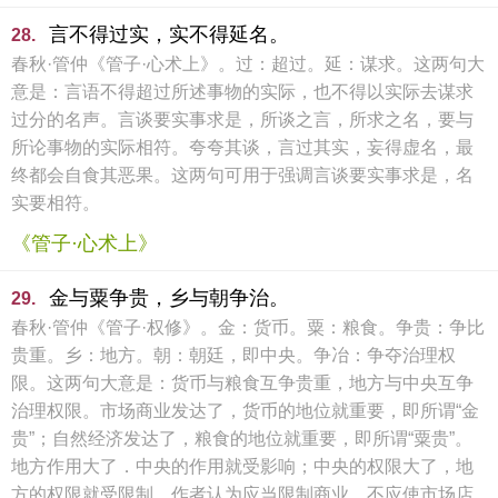
言不得过实，实不得延名。
28.
春秋·管仲《管子·心术上》。过：超过。延：谋求。这两句大
意是：言语不得超过所述事物的实际，也不得以实际去谋求
过分的名声。言谈要实事求是，所谈之言，所求之名，要与
所论事物的实际相符。夸夸其谈，言过其实，妄得虚名，最
终都会自食其恶果。这两句可用于强调言谈要实事求是，名
实要相符。
《管子·心术上》
金与粟争贵，乡与朝争治。
29.
春秋·管仲《管子·权修》。金：货币。粟：粮食。争贵：争比
贵重。乡：地方。朝：朝廷，即中央。争冶：争夺治理权
限。这两句大意是：货币与粮食互争贵重，地方与中央互争
治理权限。市场商业发达了，货币的地位就重要，即所谓“金
贵”；自然经济发达了，粮食的地位就重要，即所谓“粟贵”。
地方作用大了．中央的作用就受影响；中央的权限大了，地
方的权限就受限制。作者认为应当限制商业，不应使市场店