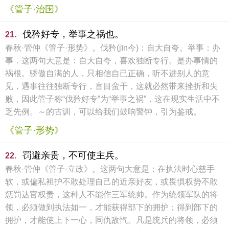
《管子·治国》
伐矜好专，举事之祸也。
21.
春秋·管仲《管子·形势》。伐矜(jīn今)：自大自夸。举事：办
事．这两句大意是：自大自夸，喜欢独断专行。是办事情的
祸根。骄傲自满的人，只相信自已正确，听不进别人的意
见，遇事往往独断专行，盲目蛮干，这就必然带来挫折和失
败，因此管子称“伐矜好专”为“举事之祸”，这在现实生活中不
乏先例。～的古训，可以给我们鼓响警钟，引为鉴戒。
《管子·形势》
罚避亲贵，不可使主兵。
22.
春秋·管仲《管子·立政》。这两句大意是：在执法时心慈手
软，或偏私袒护不敢处理自己的近亲好友，或畏惧权势不敢
惩罚达官权贵，这种人不能作三军统帅。作为统领军队的将
领，必须做到执法如一，才能获得部下的拥护；得到部下的
拥护，才能使上下一心，同仇敌忾。凡是统兵的将领，必须