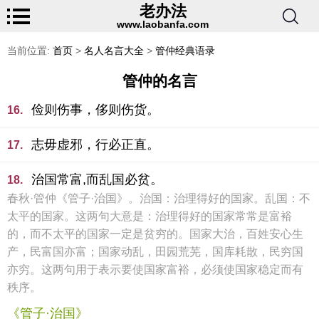
老办法
www.laobanfa.com
当前位置:
首页
>
名人名言大全
>
管仲经典语录
管仲的名言
俭则伤事，侈则伤货。
16.
志毋虚邪，行必正直。
17.
治国常富,而乱国必贫。
18.
春秋·管仲《管子·治国》。治国：治理得好的国家。乱国：不
太平的国家。这两句大意是：治理得好的国家常常是富裕
的，而不太平的国家一定是贫穷的。国家大治，百姓安心生
产，民富国亦富；国家动乱，田园荒芜，国库耗散，民穷国
亦穷。这两句用于表示要使国家富裕，必须使国家稳定而有
秩序。
《管子·治国》