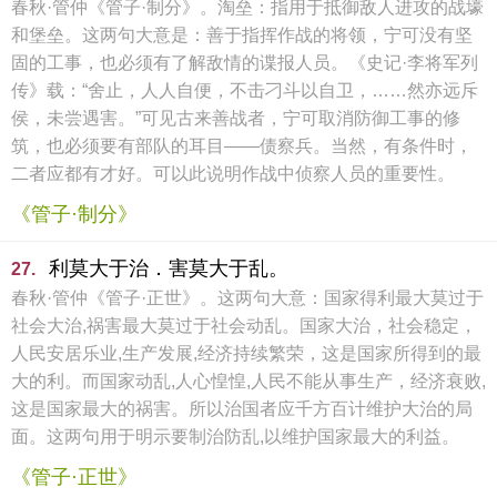
春秋·管仲《管子·制分》。淘垒：指用于抵御敌人进攻的战壕
和堡垒。这两句大意是：善于指挥作战的将领，宁可没有坚
固的工事，也必须有了解敌情的谍报人员。《史记·李将军列
传》载：“舍止，人人自便，不击刁斗以自卫，……然亦远斥
侯，未尝遇害。”可见古来善战者，宁可取消防御工事的修
筑，也必须要有部队的耳目——债察兵。当然，有条件时，
二者应都有才好。可以此说明作战中侦察人员的重要性。
《管子·制分》
利莫大于治．害莫大于乱。
27.
春秋·管仲《管子·正世》。这两句大意：国家得利最大莫过于
社会大治,祸害最大莫过于社会动乱。国家大治，社会稳定，
人民安居乐业,生产发展,经济持续繁荣，这是国家所得到的最
大的利。而国家动乱,人心惶惶,人民不能从事生产，经济衰败,
这是国家最大的祸害。所以治国者应千方百计维护大治的局
面。这两句用于明示要制治防乱,以维护国家最大的利益。
《管子·正世》