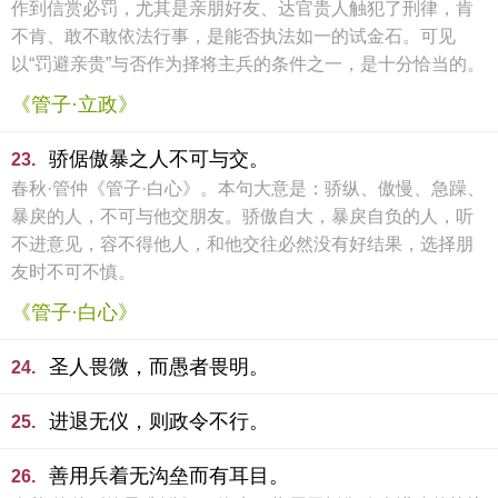
作到信赏必罚，尤其是亲朋好友、达官贵人触犯了刑律，肯
不肯、敢不敢依法行事，是能否执法如一的试金石。可见
以“罚避亲贵”与否作为择将主兵的条件之一，是十分恰当的。
《管子·立政》
骄倨傲暴之人不可与交。
23.
春秋·管仲《管子·白心》。本句大意是：骄纵、傲慢、急躁、
暴戾的人，不可与他交朋友。骄傲自大，暴戾自负的人，听
不进意见，容不得他人，和他交往必然没有好结果，选择朋
友时不可不慎。
《管子·白心》
圣人畏微，而愚者畏明。
24.
进退无仪，则政令不行。
25.
善用兵着无沟垒而有耳目。
26.