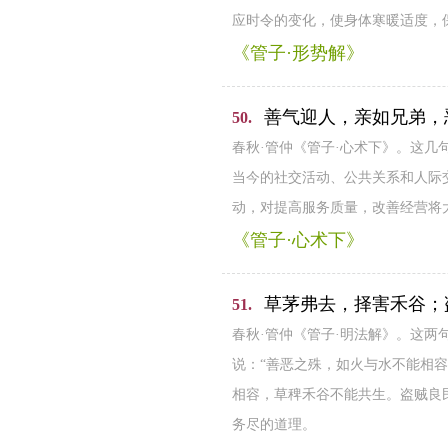
应时令的变化，使身体寒暖适度，
《管子·形势解》
善气迎人，亲如兄弟，
50.
春秋·管仲《管子·心术下》。这
当今的社交活动、公共关系和人际
动，对提高服务质量，改善经营将
《管子·心术下》
草茅弗去，择害禾谷；
51.
春秋·管仲《管子·明法解》。这
说：“善恶之殊，如火与水不能相
相容，草稗禾谷不能共生。盗贼良
务尽的道理。