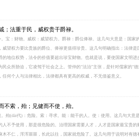
戚；法重于民，威权贵干爵禄。
政令。宝：财物。威权：威望权力。爵禄：爵位俸禄。这几句大意是：国家
，威望权力要比贵族的爵位、俸禄更值得珍贵。这几句明确指出：法律是
爵的地位权势，法令的价值要超出珍宝财物。也就是说，要使国家文明进
为民众所胁迫，它凌驾于社会之上。管仲的“法治”主张，是针对儒家的“德
，任何个人与法律相比，法律都具有更高的权威，不无借鉴意义。
而不索，殆；见健而不使，殆。
拔。殆(dài代)：危险。索：寻求。能：能干的人。使：使用。这几句大
的人不予使用，那是很危险的。治理国家需要人才，人才是国家最宝贵的
麻木不仁，浑浑噩噩，长此以往，国家就危险了。这几句用于说明对有德