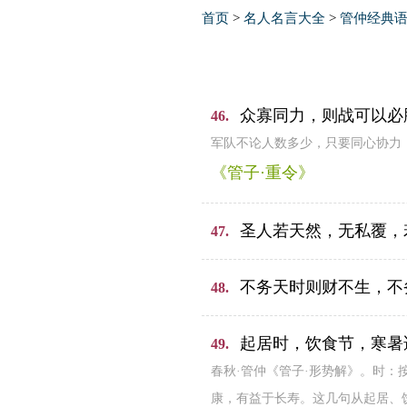
首页
>
名人名言大全
>
管仲经典
众寡同力，则战可以必
46.
军队不论人数多少，只要同心协力
《管子·重令》
圣人若天然，无私覆，
47.
不务天时则财不生，不
48.
起居时，饮食节，寒暑
49.
春秋·管仲《管子·形势解》。时
康，有益于长寿。这几句从起居、