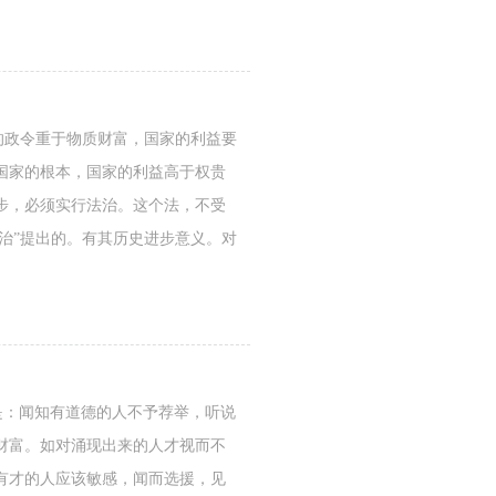
的政令重于物质财富，国家的利益要
国家的根本，国家的利益高于权贵
步，必须实行法治。这个法，不受
治”提出的。有其历史进步意义。对
意是：闻知有道德的人不予荐举，听说
财富。如对涌现出来的人才视而不
有才的人应该敏感，闻而选援，见