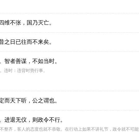
四维不张，国乃灭亡。
昔之日已往而不来矣。
。智者善谋，不如当时。
事。违时：违背时势行事。
定而天下听，公之谓也。
。进退无仪，则政令不行。
帽不整齐，客人的态度也就不恭敬。在行动上如果不讲礼节，政令就不可