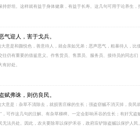
保持舒坦。这样就有益于身体健康，有益于长寿。这几句可用于论养生，
恶气迎人，害于戈兵。
几句大意是和颜悦色，善意待人，就会亲如兄弟；恶声恶气，粗暴待人，比
交往仍有重要的借鉴意义。作售货员、售票员、服务员、接待员的同志们
大有好处。
盗赋弗诛，则仿良民。
两句大意是：杂草不清除去，就损害庄稼的生长；强盗窃贼不消灭掉，良民
容”，可作这几句的注解。有杂草梯稗。一定会影响禾谷的生长；有奸宄盗
民无法共处。因此，农夫要除草以保护禾谷，政府应铲除盗贼以保护人民