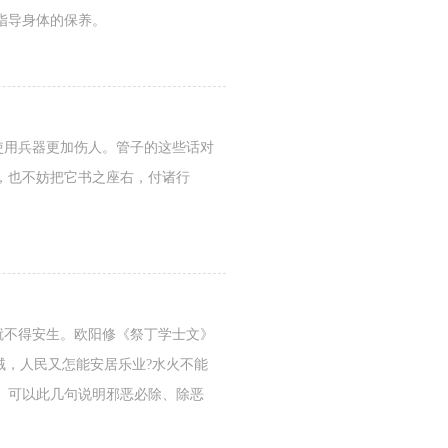
指导身体的保养。
使用兵器更加伤人。管子的这些话对
，也不妨把它书之座右，付诸行
就不得安生。欧阳修《祭丁学士文》
贼，人民又怎能安居乐业?水火不能
。可以此几句说明邪恶必除、除恶