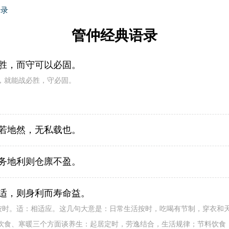
语录
管仲经典语录
胜，而守可以必固。
，就能战必胜，守必固。
若地然，无私载也。
务地利则仓廪不盈。
适，则身利而寿命益。
：按时。适：相适应。这几句大意是：日常生活按时，吃喝有节制，穿衣和
饮食、寒暖三个方面谈养生：起居定时，劳逸结合，生活规律；节料饮食