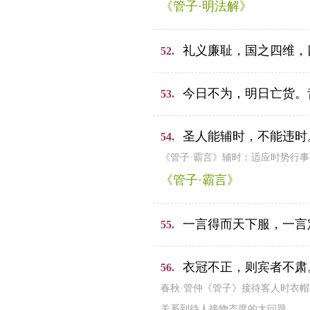
《管子·明法解》
礼义廉耻，国之四维，
52.
今日不为，明日亡货。
53.
圣人能辅时，不能违时
54.
《管子·霸言》辅时：适应时势行
《管子·霸言》
一言得而天下服，一言
55.
衣冠不正，则宾者不肃
56.
春秋·管仲《管子》接待客人时衣
关系到待人接物态度的大问题。