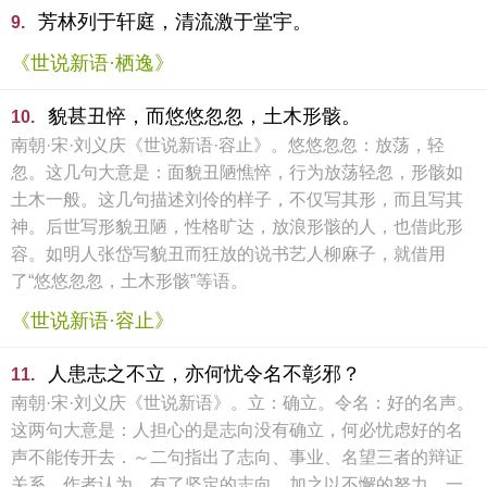
芳林列于轩庭，清流激于堂宇。
9.
《世说新语·栖逸》
貌甚丑悴，而悠悠忽忽，土木形骸。
10.
南朝·宋·刘义庆《世说新语·容止》。悠悠忽忽：放荡，轻
忽。这几句大意是：面貌丑陋憔悴，行为放荡轻忽，形骸如
土木一般。这几句描述刘伶的样子，不仅写其形，而且写其
神。后世写形貌丑陋，性格旷达，放浪形骸的人，也借此形
容。如明人张岱写貌丑而狂放的说书艺人柳麻子，就借用
了“悠悠忽忽，土木形骸”等语。
《世说新语·容止》
人患志之不立，亦何忧令名不彰邪？
11.
南朝·宋·刘义庆《世说新语》。立：确立。令名：好的名声。
这两句大意是：人担心的是志向没有确立，何必忧虑好的名
声不能传开去．～二句指出了志向、事业、名望三者的辩证
关系．作者认为，有了坚定的志向，加之以不懈的努力，一