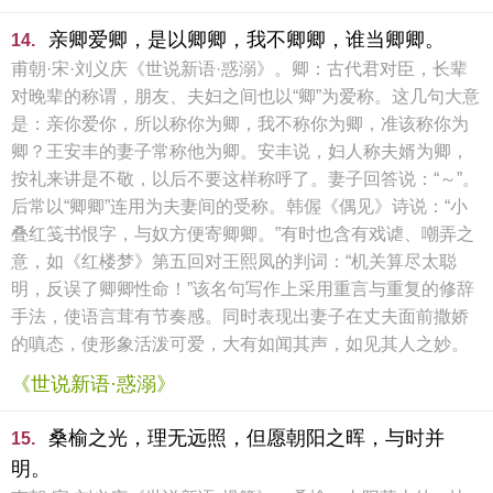
亲卿爱卿，是以卿卿，我不卿卿，谁当卿卿。
14.
甫朝·宋·刘义庆《世说新语·惑溺》。卿：古代君对臣，长辈
对晚辈的称谓，朋友、夫妇之间也以“卿”为爱称。这几句大意
是：亲你爱你，所以称你为卿，我不称你为卿，准该称你为
卿？王安丰的妻子常称他为卿。安丰说，妇人称夫婿为卿，
按礼来讲是不敬，以后不要这样称呼了。妻子回答说：“～”。
后常以“卿卿”连用为夫妻间的受称。韩偓《偶见》诗说：“小
叠红笺书恨字，与奴方便寄卿卿。”有时也含有戏谑、嘲弄之
意，如《红楼梦》第五回对王熙凤的判词：“机关算尽太聪
明，反误了卿卿性命！”该名句写作上采用重言与重复的修辞
手法，使语言茸有节奏感。同时表现出妻子在丈夫面前撒娇
的嗔态，使形象活泼可爱，大有如闻其声，如见其人之妙。
《世说新语·惑溺》
桑榆之光，理无远照，但愿朝阳之晖，与时并
15.
明。