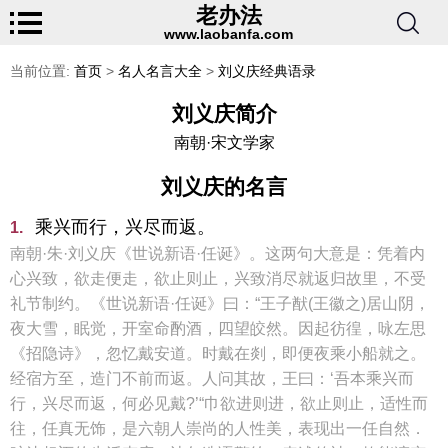
老办法
www.laobanfa.com
当前位置:
首页
>
名人名言大全
>
刘义庆经典语录
刘义庆简介
南朝·宋文学家
刘义庆的名言
乘兴而行，兴尽而返。
1.
南朝·朱·刘义庆《世说新语·任诞》。这两句大意是：凭着内
心兴致，欲走便走，欲止则止，兴致消尽就返归故里，不受
礼节制约。《世说新语·任诞》曰：“王子猷(王徽之)居山阴，
夜大雪，眠觉，开室命酌酒，四望皎然。因起彷徨，咏左思
《招隐诗》，忽忆戴安道。时戴在剡，即便夜乘小船就之。
经宿方至，造门不前而返。人问其故，王曰：‘吾本乘兴而
行，兴尽而返，何必见戴?’“巾欲进则进，欲止则止，适性而
往，任真无饰，是六朝人崇尚的人性美，表现出一任自然．