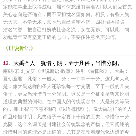
定能在事业上取得成就，届时何愁没有美名?所以人们应首先
关心志向是否确立，而不应担忧名望如何。相反，有些人胸
无大志，不学无术，却唯恐自己名望不济，四处招摇撞骗，
沽名钓誉，把自己打扮成社会名流，实在无聊。可以此二句
劝勉青年应有坚定正确的志向，不要多注意名声如何。
《世说新语》
大禹圣人，犹惜寸阴，至于凡俗，当惜分阴。
12.
南朝·宋·刘义庆《世说新语·政事》注引《晋阳秋》。大禹：
夏朝圣君。凡俗：一般人。分：一寸等于十分。这几句大意
是：像大禹这样的圣人还珍惜每一寸光阴，至于一般的凡夫
俗子，更应当珍惜每一分光阴。这又是一个征引圣哲来说明
道理的典型的例句。在中国人的传统观念中，人是分为等级
的，“唯上智与下愚不移”(《论语·阳贷》)。像大禹这样的圣人
尚且珍惜寸阴，凡夫俗子一定要下十倍的工夫，珍惜每一分
光阴，这个名词虽是封建社会传统观念的产物，但它阐述的
珍惜时间的道理还是正确的，尤其是在朝着现代化迈进的今