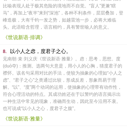
比喻表现人处于极其危险的境地而不自觉。“盲人”更兼“瞎
马”，再加上“夜半”来到“深池”，各种不利条件，层层叠加，登
峰造极，大有千钧一发之势，如越雷池一步，必将大难临
头。此语暗含哲理，语言精约，具有警世喻人的意义。
《世说新语·排调》
以小人之虑，度君子之心。
8.
见南朝·束·刘义庆《世说新语·雅量》。虑：思考，思想。度
(duò夺)：推测。选两句大意是，用小人的心胸，猜度君子的
襟怀。该名句采用对比的手法，使较为抽象的心理如“小人之
虑”、“君子之心”之类通过比较，形成反差，形象而易于理
解。“以”、“度”两个动词的运用，使抽象的心理带有动作性，
符合心理活动的特点。其成功姓还在于以警约的语言揭示出
一种生活中常见的现象，准确而生动，因此至今沿用不衰。
也可说成“以小人之心，度君子之腹”。
《世说新语·雅量》