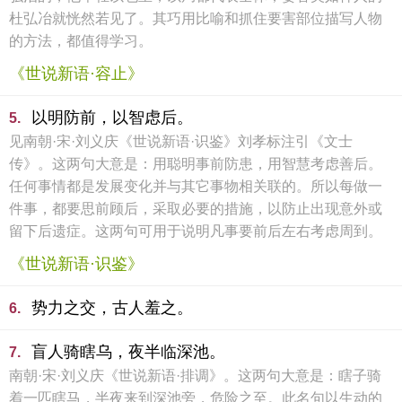
杜弘冶就恍然若见了。其巧用比喻和抓住要害部位描写人物
的方法，都值得学习。
《世说新语·容止》
以明防前，以智虑后。
5.
见南朝·宋·刘义庆《世说新语·识鉴》刘孝标注引《文士
传》。这两句大意是：用聪明事前防患，用智慧考虑善后。
任何事情都是发展变化并与其它事物相关联的。所以每做一
件事，都要思前顾后，采取必要的措施，以防止出现意外或
留下后遗症。这两句可用于说明凡事要前后左右考虑周到。
《世说新语·识鉴》
势力之交，古人羞之。
6.
盲人骑瞎乌，夜半临深池。
7.
南朝·宋·刘义庆《世说新语·排调》。这两句大意是：瞎子骑
着一匹瞎马，半夜来到深池旁，危险之至。此名句以生动的