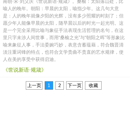
南朝·宋·刘义庆《世说新语·规箴》。桑榆：太阳落山处，比
喻人的晚年。朝阳：早晨的太阳，喻指少年。这几句大意
是：人的晚年就像夕阳的光辉，没有多少照耀的时刻了；但
愿少年人能像早晨的太阳，随早晨以后的时光一起光明。这
是一个完全采用比喻与象征手法表现生活哲理的名句，在这
里只字未涉人间世事，而用“桑榆之光”与“朝阳之晖”等形象比
喻来象征人事，手法委婉巧妙，表意含蓄蕴藉，符合魏晋清
淡注重词锋的特点，也符合文学贵曲不贵直的艺水规律，使
人在美的享受中获得启迪。
《世说新语·规箴》
上一页
1
2
下一页
收藏