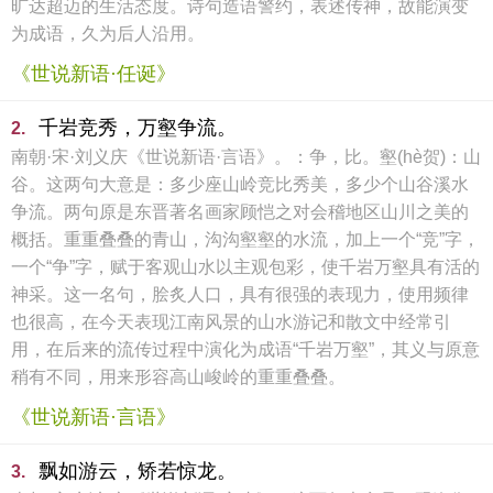
旷达超迈的生活态度。诗句造语警约，表述传神，故能演变
为成语，久为后人沿用。
《世说新语·任诞》
千岩竞秀，万壑争流。
2.
南朝·宋·刘义庆《世说新语·言语》。：争，比。壑(hè贺)：山
谷。这两句大意是：多少座山岭竞比秀美，多少个山谷溪水
争流。两句原是东晋著名画家顾恺之对会稽地区山川之美的
概括。重重叠叠的青山，沟沟壑壑的水流，加上一个“竞”字，
一个“争”字，赋于客观山水以主观包彩，使千岩万壑具有活的
神采。这一名句，脍炙人口，具有很强的表现力，使用频律
也很高，在今天表现江南风景的山水游记和散文中经常引
用，在后来的流传过程中演化为成语“千岩万壑”，其义与原意
稍有不同，用来形容高山峻岭的重重叠叠。
《世说新语·言语》
飘如游云，矫若惊龙。
3.