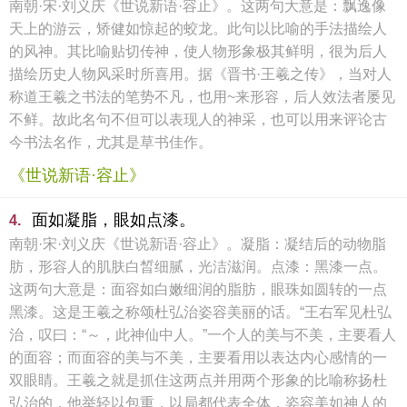
南朝·宋·刘义庆《世说新语·容止》。这两句大意是：飘逸像
天上的游云，矫健如惊起的蛟龙。此句以比喻的手法描绘人
的风神。其比喻贴切传神，使人物形象极其鲜明，很为后人
描绘历史人物风采时所喜用。据《晋书·王羲之传》，当对人
称道王羲之书法的笔势不凡，也用~来形容，后人效法者屡见
不鲜。故此名句不但可以表现人的神采，也可以用来评论古
今书法名作，尤其是草书佳作。
《世说新语·容止》
面如凝脂，眼如点漆。
4.
南朝·宋·刘义庆《世说新语·容止》。凝脂：凝结后的动物脂
肪，形容人的肌肤白晳细腻，光洁滋润。点漆：黑漆一点。
这两句大意是：面容如白嫩细润的脂肪，眼珠如圆转的一点
黑漆。这是王羲之称颂杜弘治姿容美丽的话。“王右军见杜弘
治，叹曰：“～，此神仙中人。”一个人的美与不美，主要看人
的面容；而面容的美与不美，主要看用以表达内心感情的一
双眼睛。王羲之就是抓住这两点并用两个形象的比喻称扬杜
弘治的，他举轻以包重，以局都代表全体，姿容美如神人的