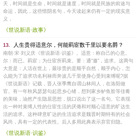
天，时间就是生命，时间就是速度，时间就是民族的前途与
命运，因此，这些惜阴名句，今天读起来仍有一定的现实意
义，
《世说新语·政事》
人生贵得适意尔，何能羁宦数千里以要名爵？
13.
南朝·宋·刘义庆《世说新语·识鉴》。适意：称自己的心意。
尔：而已。羁宦；为仕宦所羁束。要：通“邀”，追求。这两句
大意是：人活在世上，最珍贵的是顺乎自然，顺乎内心，怎
么能为了追求功名利禄而奔波几千里使身心受到束缚呢?据
《世说新语》记载，晋人张季鹰自谓山林间人，在洛阳做
官。有一年秋风瑟瑟勾起思乡心绪，想到家乡鲈鱼脍等佳肴
的美味，油然产生隐居思想，脱口说出了这一名句。它表现
出一种对束缚人性的仕宦生活的厌倦和对顺心适意的旷达生
活的追求。这种肆意旷达的生活追求是魏晋时期特有的社会
风尚，具有一定的代表性。后人多用此典表示弃官归隐。
《世说新语·识鉴》