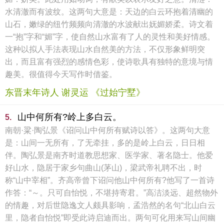
水清澈而有波纹。这两句大意是：天边的白云环抱着清幽的
山石，嫩绿的纽竹频频向清澈的水波献出妩媚娇柔。诗文着
一“抱”字和“媚”字，使自然山水富有了人的灵性和美好情感。
这种以拟人手法表现山水自然美的方法，不仅形象鲜明突
出，而且富有强烈的感情色彩，使诗歌具有独特的意境与情
趣美。很值得今天写作时借鉴。
东晋末年诗人 谢灵运 《过始宁墅》
山中何所有?岭上多白云。
5.
南朝·粱·陶弘景《诏问山中何所有赋诗以答》。这两句大意
是：山间一无所有，了无牵挂，多的是岭上白云，日日相
伴。陶弘景是南齐时道教思想家、医学家、著名隐士。他爱
好山水，隐居于家乡句曲山(茅山)，梁武帝礼聘不出，时
称“山中宰相”。齐高帝曾下诏问他山中何所有?他写了一首诗
作答：“～。只可自怡悦，不堪持寄君。”高洁淡远、超然物外
的情趣，对后世隐逸文人颇具影响，孟浩然的名句“北山白云
里，隐者自怡悦”即受此诗启迪而出。两句可化用来写山间幽