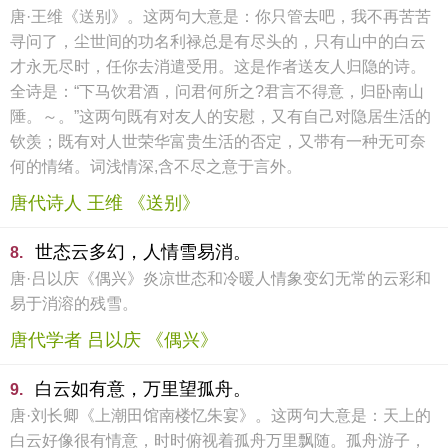
唐·王维《送别》。这两句大意是：你只管去吧，我不再苦苦
寻问了，尘世间的功名利禄总是有尽头的，只有山中的白云
才永无尽时，任你去消遣受用。这是作者送友人归隐的诗。
全诗是：“下马饮君酒，问君何所之?君言不得意，归卧南山
陲。～。”这两句既有对友人的安慰，又有自己对隐居生活的
钦羡；既有对人世荣华富贵生活的否定，又带有一种无可奈
何的情绪。词浅情深,含不尽之意于言外。
唐代诗人 王维 《送别》
世态云多幻，人情雪易消。
8.
唐·吕以庆《偶兴》炎凉世态和冷暖人情象变幻无常的云彩和
易于消溶的残雪。
唐代学者 吕以庆 《偶兴》
白云如有意，万里望孤舟。
9.
唐·刘长卿《上潮田馆南楼忆朱宴》。这两句大意是：天上的
白云好像很有情意，时时俯视着孤舟万里飘随。孤舟游子，