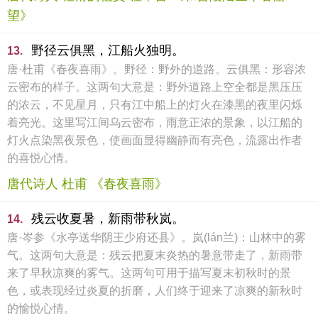
望》
野径云俱黑，江船火独明。
13.
唐·杜甫《春夜喜雨》。野径：野外的道路。云俱黑：形容浓
云密布的样子。这两句大意是：野外道路上空全都是黑压压
的浓云，不见星月，只有江中船上的灯火在漆黑的夜里闪烁
着亮光。这里写江间乌云密布，雨意正浓的景象，以江船的
灯火点染黑夜景色，使画面显得幽静而有亮色，流露出作者
的喜悦心情。
唐代诗人 杜甫 《春夜喜雨》
残云收夏暑，新雨带秋岚。
14.
唐·岑参《水亭送华阴王少府还县》。岚(lán兰)：山林中的雾
气。这两句大意是：残云把夏末炎热的暑意带走了，新雨带
来了早秋凉爽的雾气。这两句可用于描写夏末初秋时的景
色，或表现经过炎夏的折磨，人们终于迎来了凉爽的新秋时
的愉悦心情。