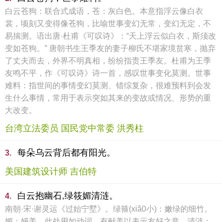
白云苍狗：联合式成语，苍：灰白色。本意指浮云像白衣
裳，顷刻又变得像苍狗，比喻世事变幻无常，变幻无定，不
易揣测。语出唐·杜甫《可叹诗》：“天上浮云似白衣，斯须改
变如苍狗。” 唐朝书生王季友的妻子柳氏不堪家境贫寒，抛弃
了丈夫而去，外界不明真相，纷纷指责王季友。杜甫为王季
友鸣不平，作《可叹诗》诗一首，感叹世事变化莫测。世事
难料：指世间的事情变幻莫测、错综复杂，很难预料到会发
生什么事情，常用于表示突如其来的变故或情况、形势的重
大改变。
台湾立法委员 国民党中常委 洪秀柱
每朵乌云背后都有阳光。
3.
美国建筑设计师 吉伯特
白云抱幽石,绿筱媚清涟。
4.
南朝·宋·谢灵运《过始宁墅》。绿箍(xiǎ0小)：嫩绿的细竹。
媚：妍美。此处用如动词，有献美以表示友好之意。清涟：