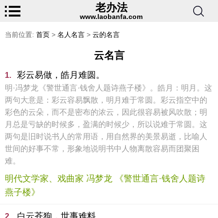
老办法
www.laobanfa.com
当前位置:
首页
>
名人名言
>
云的名言
云名言
彩云易做，皓月难圆。
1.
明·冯梦龙《警世通言·钱舍人题诗燕子楼》。皓月：明月。这
两句大意是：彩云容易飘散，明月难于常圆。彩云指空中的
彩色的云朵，而不是密布的浓云，因此很容易被风吹散；明
月总是亏缺的时候多，盈满的时候少，所以说难于常圆。这
两句是旧时说书人的常用语，用自然界的美景易逝，比喻人
世间的好事不常，形象地说明书中人物离散容易而团聚困
难。
明代文学家、戏曲家 冯梦龙 《警世通言·钱舍人题诗
燕子楼》
白云苍狗，世事难料。
2.