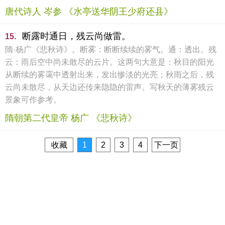
唐代诗人 岑参 《水亭送华阴王少府还县》
断露时通日，残云尚做雷。
15.
隋·杨广《悲秋诗》。断雾：断断续续的雾气。通：透出。残
云：雨后空中尚未敢尽的云片。这两句大意是：秋目的阳光
从断续的雾霭中透射出来，发出惨淡的光亮；秋雨之后，残
云尚未散尽，从天边还传来隐隐的雷声。写秋天的薄雾残云
景象可作参考。
隋朝第二代皇帝 杨广 《悲秋诗》
收藏
1
2
3
4
下一页