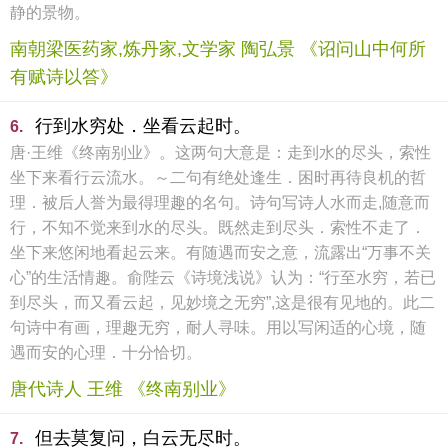
静的景物。
南朝梁医药家,炼丹家,文学家 陶弘景 《诏问山中何所
有赋诗以答》
行到水穷处．坐看云起时。
6.
唐·王维《终南别业》。这两句大意是：走到水的尽头，索性
坐下来看行云流水。～二句有绝处逢生．困时再待良机的哲
理．被后人誉为最得理趣的名句。诗句写诗人水而走,随意而
行，不知不觉来到水的尽头。既然走到尽头．索性不走了．
坐下来悠闲地看起云来。有随遇而安之意，流露出“万事不关
心”的生活情趣。俞陛云《诗境浅说》认为：“行至水穷，若已
到尽头，而又看云起，见妙境之无穷”,这是很有见地的。此二
句诗中有画，理趣无穷，耐人寻味。用以写闲适的心境，随
遇而安的心理．十分恰切。
唐代诗人 王维 《终南别业》
但去莫复问，白云无尽时。
7.