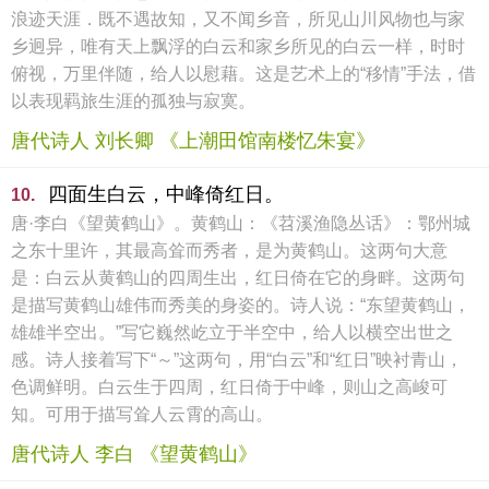
浪迹天涯．既不遇故知，又不闻乡音，所见山川风物也与家
乡迥异，唯有天上飘浮的白云和家乡所见的白云一样，时时
俯视，万里伴随，给人以慰藉。这是艺术上的“移情”手法，借
以表现羁旅生涯的孤独与寂寞。
唐代诗人 刘长卿 《上潮田馆南楼忆朱宴》
四面生白云，中峰倚红日。
10.
唐·李白《望黄鹤山》。黄鹤山：《苕溪渔隐丛话》：鄂州城
之东十里许，其最高耸而秀者，是为黄鹤山。这两句大意
是：白云从黄鹤山的四周生出，红日倚在它的身畔。这两句
是描写黄鹤山雄伟而秀美的身姿的。诗人说：“东望黄鹤山，
雄雄半空出。”写它巍然屹立于半空中，给人以横空出世之
感。诗人接着写下“～”这两句，用“白云”和“红日”映衬青山，
色调鲜明。白云生于四周，红日倚于中峰，则山之高峻可
知。可用于描写耸人云霄的高山。
唐代诗人 李白 《望黄鹤山》