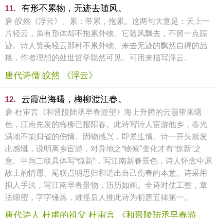
有形不累物，无迹去随风。
11.
唐·皎然《浮云》。累：带累，拖累。这两句大意是：天上一
片轻云，虽有形体却不拖累外物、它随风飘去，不留一点踪
迹。诗人赞美轻云那种不累外物、来去无迹的飘然自得的品
格，作者理想的处世哲学隐然可见。可用来描写浮云。
唐代诗僧 皎然 《浮云》
云霞出海曙，梅柳渡江春。
12.
唐·杜审言《和晋陵陆丞早春游望》海上升腾的云霞带来曙
色，江南先发的梅柳已报阳春。此诗写诗人宦游他乡，春光
满地不能归省的伤情。因物感兴，即景生情。诗一开头就发
出感慨，说明离乡宦游，对异地之“物候”变化才有“惊新”之
意。中间二联具体写“惊新”，写江南新春景色，诗人怀念中原
故土的情愿。尾联点明思归和道出自己伤春的本意。诗采用
拟人手法，写江南早春景物，历历如画。全诗对仗工整，章
法细密，字字锤炼，难怪后人推此诗为初唐五律第一。
唐代诗人 杜甫的祖父 杜审言 《和晋陵陆丞早春游