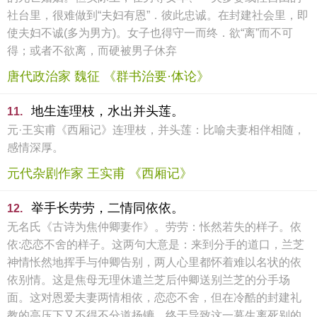
社台里，很难做到“夫妇有恩”．彼此忠诚。在封建社会里，即
使夫妇不诚(多为男方)。女子也得守一而终．欲“离”而不可
得；或者不欲离，而硬被男子休弃
唐代政治家 魏征 《群书治要·体论》
地生连理枝，水出并头莲。
11.
元·王实甫《西厢记》连理枝，并头莲：比喻夫妻相伴相随，
感情深厚。
元代杂剧作家 王实甫 《西厢记》
举手长劳劳，二情同依依。
12.
无名氏《古诗为焦仲卿妻作》。劳劳：怅然若失的样子。依
依:恋恋不舍的样子。这两句大意是：来到分手的道口，兰芝
神情怅然地挥手与仲卿告别，两人心里都怀着难以名状的依
依别情。这是焦母无理休遣兰芝后仲卿送别兰芝的分手场
面。这对恩爱夫妻两情相依，恋恋不舍，但在冷酷的封建礼
教的高压下又不得不分道扬镳，终于导致这一幕生离死别的