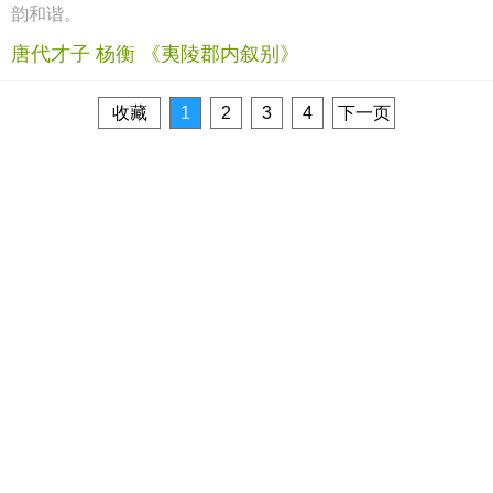
韵和谐。
唐代才子 杨衡 《夷陵郡内叙别》
收藏
1
2
3
4
下一页