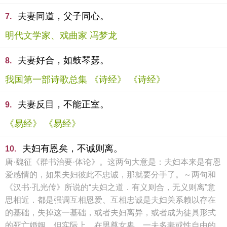
夫妻同道，父子同心。
7.
明代文学家、戏曲家 冯梦龙
夫妻好合，如鼓琴瑟。
8.
我国第一部诗歌总集 《诗经》 《诗经》
夫妻反目，不能正室。
9.
《易经》 《易经》
夫妇有恩矣，不诚则离。
10.
唐·魏征《群书治要·体论》。这两句大意是：夫妇本来是有恩
爱感情的，如果夫妇彼此不忠诚，那就要分手了。～两句和
《汉书·孔光传》所说的“夫妇之道．有义则合，无义则离”意
思相近．都是强调互相恩爱、互相忠诚是夫妇关系赖以存在
的基础，失掉这一基础，或者夫妇离异，或者成为徒具形式
的死亡婚姻。但实际上，在男尊女卑、一夫多妻或性自由的