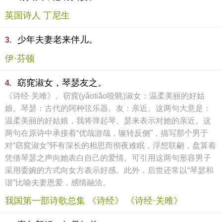
英国诗人 丁尼生
少年夫妻老来伴儿。
3.
伊·芬顿
窈窕淑女，琴瑟友之。
4.
《诗经·关雎》。窃窕(yǎotiǎo咬眺)淑女：温柔美丽的好姑
娘。琴瑟：古代的阿种弦乐器。友：亲近。这两句大意是：
温柔美丽的好姑娘，我将弹起琴、瑟来表示对她的亲近。这
两句在原诗中承接着“优哉游哉，辗转反侧”，描写那个男于
对“窈窕淑女”怀有深长的相思而彻夜难眠，浮想联翩，盘算着
凭借琴瑟之声向她表白自己的爱情。可引用这两句形容男子
采用委婉的方式向女方表示好感。此外，后世还常以“琴瑟和
谐”比喻夫妻恩爱，感情融洽。
我国第一部诗歌总集 《诗经》 《诗经·关雎》