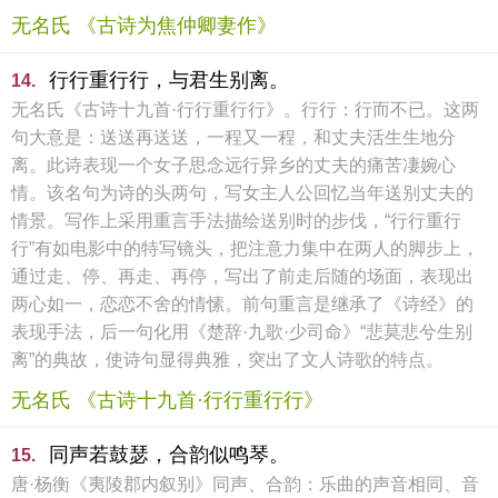
无名氏 《古诗为焦仲卿妻作》
行行重行行，与君生别离。
14.
无名氏《古诗十九首·行行重行行》。行行：行而不已。这两
句大意是：送送再送送，一程又一程，和丈夫活生生地分
离。此诗表现一个女子思念远行异乡的丈夫的痛苦凄婉心
情。该名句为诗的头两句，写女主人公回忆当年送别丈夫的
情景。写作上采用重言手法描绘送别时的步伐，“行行重行
行”有如电影中的特写镜头，把注意力集中在两人的脚步上，
通过走、停、再走、再停，写出了前走后随的场面，表现出
两心如一，恋恋不舍的情愫。前句重言是继承了《诗经》的
表现手法，后一句化用《楚辞·九歌·少司命》“悲莫悲兮生别
离”的典故，使诗句显得典雅，突出了文人诗歌的特点。
无名氏 《古诗十九首·行行重行行》
同声若鼓瑟，合韵似鸣琴。
15.
唐·杨衡《夷陵郡内叙别》同声、合韵：乐曲的声音相同、音