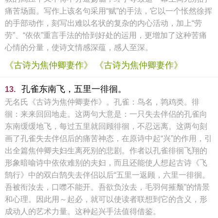
痛苦场面。写作上该名句采用“赋”的手法，它以一个怅然徐挥
的手部动作，刻写出难以名状的复杂的内心活动，加上“劳
劳”、“依依”重言手法的恰到好处的运用，更增加了这种苦痛
心情的分量，使诗文情感深蕴，感人至深。
《古诗为焦仲卿妻作》 《古诗为焦仲卿妻作》
孔雀东南飞，五里一徘徊。
13.
无名氏《古诗为焦仲卿妻作》。孔雀：鸟名，鹑鸡类。徘
徊：来来回回地走。这两句大意是：一只失去伴侣的孔雀向
东南缓缓地飞，每过五里就回顾徘徊，不忍远离。这两句刻
画了孔雀失去伴侣后的痛苦神态，在原诗中起“兴”的作用，引
出全篇焦仲卿夫妇生离死别的悲剧。作者以孔雀徘徊飞翔的
形象暗喻诗中依依难别的夫妇，而且还能使人想起古诗《飞
鹄行》中的双白鹄失去伴侣以后“五里一返顾，六里一徘徊。
吾被衔汝去，口噤不能开。吾欲负汝去，毛羽何摧颓”的情景
和心理。因此用～起必，就可以使读者联想到它的含义，形
成动人的艺术力量。这种起兴手法值得借鉴。