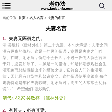
老办法
www.laobanfa.com
当前位置:
首页
>
名人名言
>
夫妻的名言
夫妻名言
夫妻无隔宿之仇。
1.
清·吴敬梓《儒林外史》第二十九回。本句大意是：夫妻之间
没有隔夜的仇怨。这是一句民间俗语，意思是夫妻之问吵
架、拌嘴、闹矛盾，仇怨不会长久，不过一夜俩人就会言归
于好，恩爱如除了。～虽是一句俗语，却是长期纵观社会生
活现象而总结概括出米的经验之谈，它符合人们的生活规
律，因此具有典型性和普遍意义。这句俗语使用率很高·每当
走妻特别是年轻夫妻吵嘴、闹矛盾时，周围的人常常会劝解
说“～”．希望他们很快和好。
清代小说家 吴敬梓 《儒林外史》
有其夫，必有其妻。
2.