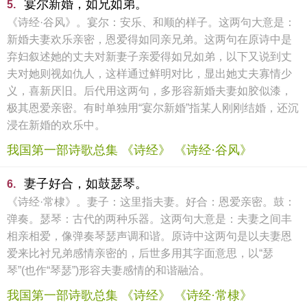
宴尔新婚，如兄如弟。
5.
《诗经·谷风》。宴尔：安乐、和顺的样子。这两句大意是：
新婚夫妻欢乐亲密，恩爱得如同亲兄弟。这两句在原诗中是
弃妇叙述她的丈夫对新妻子亲爱得如兄如弟，以下又说到丈
夫对她则视如仇人，这样通过鲜明对比，显出她丈夫寡情少
义，喜新厌旧。后代用这两句，多形容新婚夫妻如胶似漆，
极其恩爱亲密。有时单独用“宴尔新婚”指某人刚刚结婚，还沉
浸在新婚的欢乐中。
我国第一部诗歌总集 《诗经》 《诗经·谷风》
妻子好合，如鼓瑟琴。
6.
《诗经·常棣》。妻子：这里指夫妻。好合：恩爱亲密。鼓：
弹奏。瑟琴：古代的两种乐器。这两句大意是：夫妻之间丰
相亲相爱，像弹奏琴瑟声调和谐。原诗中这两句是以夫妻恩
爱来比衬兄弟感情亲密的，后世多用其字面意思，以“瑟
琴”(也作“琴瑟”)形容夫妻感情的和谐融洽。
我国第一部诗歌总集 《诗经》 《诗经·常棣》