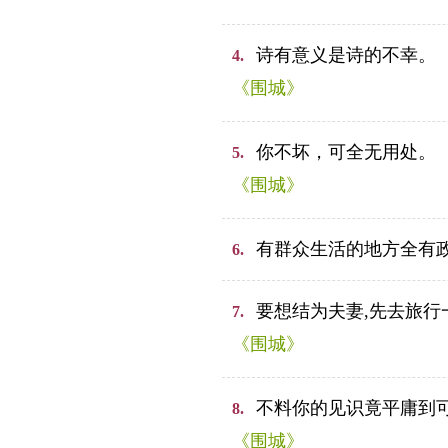
诗有意义是诗的不幸。
4.
《围城》
你不坏，可全无用处。
5.
《围城》
有群众生活的地方全有
6.
要想结为夫妻,先去旅行
7.
《围城》
不料你的见识竟平庸到
8.
《围城》