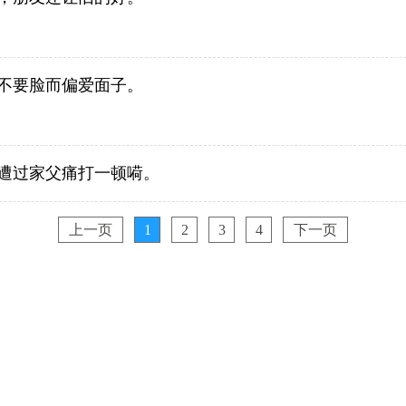
不要脸而偏爱面子。
遭过家父痛打一顿嗬。
上一页
1
2
3
4
下一页