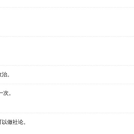
政治。
一次。
可以做社论。